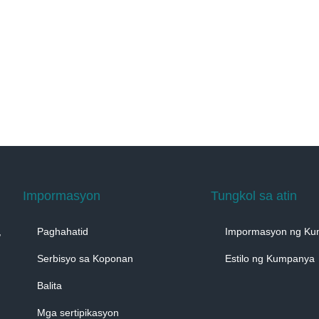
Impormasyon
Tungkol sa atin
,
Paghahatid
Impormasyon ng K
Serbisyo sa Koponan
Estilo ng Kumpanya
Balita
Mga sertipikasyon