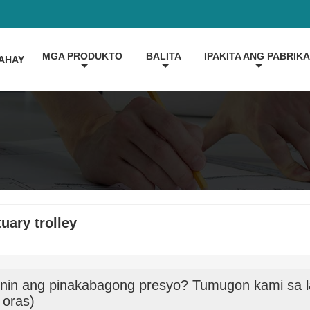
MGA PRODUKTO
BALITA
IPAKITA ANG PABRIK
AHAY
uary trolley
nin ang pinakabagong presyo? Tumugon kami sa l
 oras)