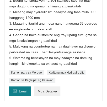
1. Buong konstruksiyon na 304 stainless steel na may
mga dugtong na ganap na hinang at pinakintab
2. Mesang may hydraulic lift, naaayos ang taas mula 900
hanggang 1200 mm
3. Maaaring itagilid ang mesa nang hanggang 35 degrees
— single-side o dual-side lift
4. Ganap na nako-customize ang tray upang tumugma sa
mga kinakailangan ng pasilidad
5. Malukong na countertop na may dual-layer na disenyo:
perforated na itaas + bentilasyon/sewage sa ibaba
6. Sistema ng bentilasyon na may naaayos na dami ng
hangin, ikinokonekta sa exhaust ng pasilidad
Kariton para sa Morgue
Karitong may Hydraulic Lift
Kariton sa Paglilipat ng Katawan

Email
Mga Detalye