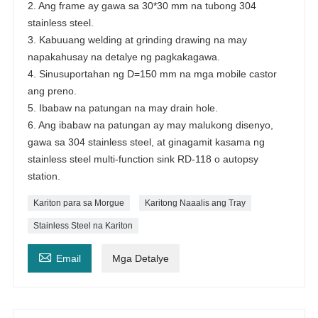
2. Ang frame ay gawa sa 30*30 mm na tubong 304
stainless steel.
3. Kabuuang welding at grinding drawing na may
napakahusay na detalye ng pagkakagawa.
4. Sinusuportahan ng D=150 mm na mga mobile castor
ang preno.
5. Ibabaw na patungan na may drain hole.
6. Ang ibabaw na patungan ay may malukong disenyo,
gawa sa 304 stainless steel, at ginagamit kasama ng
stainless steel multi-function sink RD-118 o autopsy
station.
Kariton para sa Morgue
Karitong Naaalis ang Tray
Stainless Steel na Kariton

Email
Mga Detalye