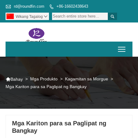

rd@roundfin.com
+86-16602438643


Wikang Tagalog

Toggl

>
Mga Produkto
>
Kagamitan sa Morgue
>
Bahay
Mga Kariton para sa Paglipat ng Bangkay
Mga Kariton para sa Paglipat ng
Bangkay