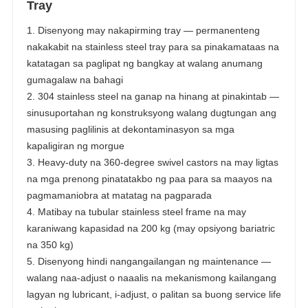
Tray
1. Disenyong may nakapirming tray — permanenteng
nakakabit na stainless steel tray para sa pinakamataas na
katatagan sa paglipat ng bangkay at walang anumang
gumagalaw na bahagi
2. 304 stainless steel na ganap na hinang at pinakintab —
sinusuportahan ng konstruksyong walang dugtungan ang
masusing paglilinis at dekontaminasyon sa mga
kapaligiran ng morgue
3. Heavy-duty na 360-degree swivel castors na may ligtas
na mga prenong pinatatakbo ng paa para sa maayos na
pagmamaniobra at matatag na pagparada
4. Matibay na tubular stainless steel frame na may
karaniwang kapasidad na 200 kg (may opsiyong bariatric
na 350 kg)
5. Disenyong hindi nangangailangan ng maintenance —
walang naa-adjust o naaalis na mekanismong kailangang
lagyan ng lubricant, i-adjust, o palitan sa buong service life