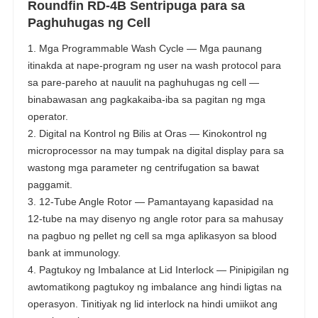
Roundfin RD-4B Sentripuga para sa
Paghuhugas ng Cell
1. Mga Programmable Wash Cycle — Mga paunang
itinakda at nape-program ng user na wash protocol para
sa pare-pareho at nauulit na paghuhugas ng cell —
binabawasan ang pagkakaiba-iba sa pagitan ng mga
operator.
2. Digital na Kontrol ng Bilis at Oras — Kinokontrol ng
microprocessor na may tumpak na digital display para sa
wastong mga parameter ng centrifugation sa bawat
paggamit.
3. 12-Tube Angle Rotor — Pamantayang kapasidad na
12-tube na may disenyo ng angle rotor para sa mahusay
na pagbuo ng pellet ng cell sa mga aplikasyon sa blood
bank at immunology.
4. Pagtukoy ng Imbalance at Lid Interlock — Pinipigilan ng
awtomatikong pagtukoy ng imbalance ang hindi ligtas na
operasyon. Tinitiyak ng lid interlock na hindi umiikot ang