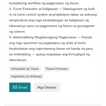
kumpletong workflow ng pagproseso ng tissue.
4. Fume Extraction at Kaligtasan — Natutugunan ng built-
in na fume control system at proteksiyon laban sa sobrang
temperatura ang mga kinakailangan sa kaligtasan ng
laboratoryo para sa pagproseso ng tissue na gumagamit
ng solvent.
5. Awtomatikong Magdamagang Pagproseso — Ihanda
ang mga specimen sa pagtatapos ng araw at kunin
kinabukasan ang naprosesong tissue na handa na para
sa embedding — upang mapataas ang throughput ng
laboratoryo.
Dehydrator ng Tissue
Tissue Processor
Kagamitan sa Histology

Email
Mga Detalye