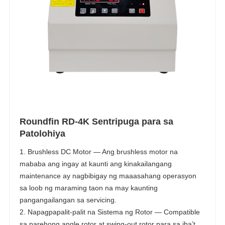
Roundfin RD-4K Sentripuga para sa
Patolohiya
1. Brushless DC Motor — Ang brushless motor na
mababa ang ingay at kaunti ang kinakailangang
maintenance ay nagbibigay ng maaasahang operasyon
sa loob ng maraming taon na may kaunting
pangangailangan sa servicing.
2. Napagpapalit-palit na Sistema ng Rotor — Compatible
sa parehong angle rotor at swing-out rotor para sa iba’t