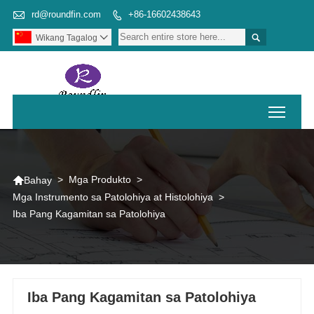

rd@roundfin.com
+86-16602438643


Wikang Tagalog

Toggl

>
Mga Produkto
>
Bahay
Mga Instrumento sa Patolohiya at Histolohiya
>
Iba Pang Kagamitan sa Patolohiya
Iba Pang Kagamitan sa Patolohiya