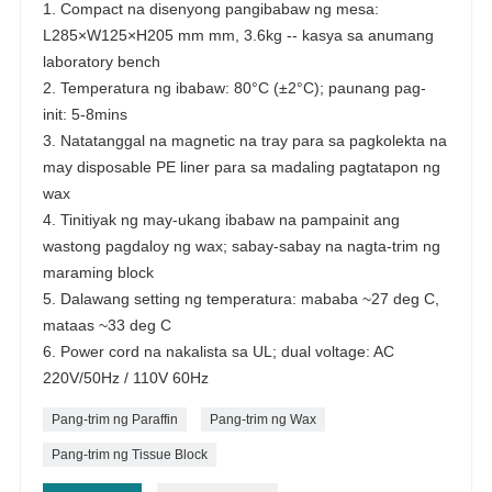
1. Compact na disenyong pangibabaw ng mesa:
L285×W125×H205 mm mm, 3.6kg -- kasya sa anumang
laboratory bench
2. Temperatura ng ibabaw: 80°C (±2°C); paunang pag-
init: 5-8mins
3. Natatanggal na magnetic na tray para sa pagkolekta na
may disposable PE liner para sa madaling pagtatapon ng
wax
4. Tinitiyak ng may-ukang ibabaw na pampainit ang
wastong pagdaloy ng wax; sabay-sabay na nagta-trim ng
maraming block
5. Dalawang setting ng temperatura: mababa ~27 deg C,
mataas ~33 deg C
6. Power cord na nakalista sa UL; dual voltage: AC
220V/50Hz / 110V 60Hz
Pang-trim ng Paraffin
Pang-trim ng Wax
Pang-trim ng Tissue Block