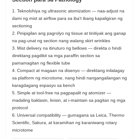
1. Teknolohiya ng ultrasonic atomization — naa-adjust na
dami ng mist at airflow para sa iba't ibang kapaligiran ng
sectioning
2. Pinipigilan ang pagrolyo ng tissue at tinitiyak ang ganap
na pag-unat ng section nang walang skirt wrinkles
3. Mist delivery na itinuturo ng bellows — direkta o hindi
direktang pagdikit sa mga paraffin section sa
pamamagitan ng flexible tube
4. Compact at magaan na disenyo — direktang inilalagay
sa platform ng microtome, nang hindi nangangailangan ng
karagdagang espasyo sa bench
5. Simple at tool-free na pagpapalit ng atomizer —
madaling baklasin, linisin, at i-maintain sa pagitan ng mga
protocol
6. Universal compatibility — gumagana sa Leica, Thermo
Scientific, Sakura, at karamihan ng karaniwang rotary
microtome