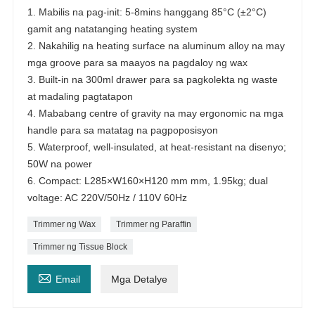
1. Mabilis na pag-init: 5-8mins hanggang 85°C (±2°C)
gamit ang natatanging heating system
2. Nakahilig na heating surface na aluminum alloy na may
mga groove para sa maayos na pagdaloy ng wax
3. Built-in na 300ml drawer para sa pagkolekta ng waste
at madaling pagtatapon
4. Mababang centre of gravity na may ergonomic na mga
handle para sa matatag na pagpoposisyon
5. Waterproof, well-insulated, at heat-resistant na disenyo;
50W na power
6. Compact: L285×W160×H120 mm mm, 1.95kg; dual
voltage: AC 220V/50Hz / 110V 60Hz
Trimmer ng Wax
Trimmer ng Paraffin
Trimmer ng Tissue Block

Email
Mga Detalye