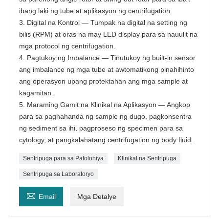
ibang laki ng tube at aplikasyon ng centrifugation.
3. Digital na Kontrol — Tumpak na digital na setting ng
bilis (RPM) at oras na may LED display para sa nauulit na
mga protocol ng centrifugation.
4. Pagtukoy ng Imbalance — Tinutukoy ng built-in sensor
ang imbalance ng mga tube at awtomatikong pinahihinto
ang operasyon upang protektahan ang mga sample at
kagamitan.
5. Maraming Gamit na Klinikal na Aplikasyon — Angkop
para sa paghahanda ng sample ng dugo, pagkonsentra
ng sediment sa ihi, pagproseso ng specimen para sa
cytology, at pangkalahatang centrifugation ng body fluid.
Sentripuga para sa Patolohiya
Klinikal na Sentripuga
Sentripuga sa Laboratoryo

Email
Mga Detalye