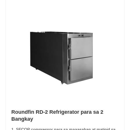
Roundfin RD-2 Refrigerator para sa 2
Bangkay
1. SECOP compressor para sa maaasahan at matipid sa