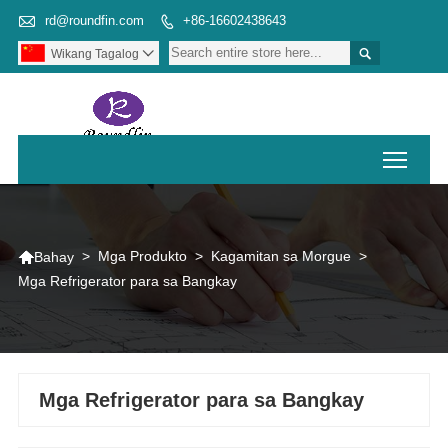

rd@roundfin.com
+86-16602438643


Wikang Tagalog

Toggl

>
Mga Produkto
>
Kagamitan sa Morgue
>
Bahay
Mga Refrigerator para sa Bangkay
Mga Refrigerator para sa Bangkay