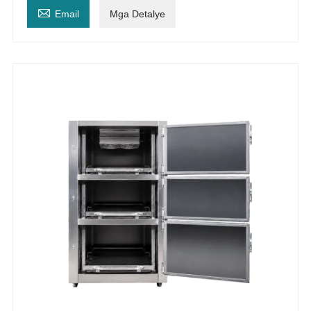

Email
Mga Detalye