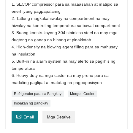
1. SECOP compressor para sa maaasahan at matipid sa
enerhiyang pagpapalamig
2. Tatlong magkakahiwalay na compartment na may
hiwalay na kontrol ng temperatura sa bawat compartment
3. Buong konstruksyong 304 stainless steel na may mga
dugtong na ganap na hinang at pinakintab
4. High-density na blowing agent filling para sa mahusay
na insulation
5. Built-in na alarm system na may alerto sa paglihis ng
temperatura
6. Heavy-duty na mga caster na may preno para sa
madaling paglipat at matatag na pagpoposisyon
Refrigerator para sa Bangkay
Morgue Cooler
Imbakan ng Bangkay

Email
Mga Detalye