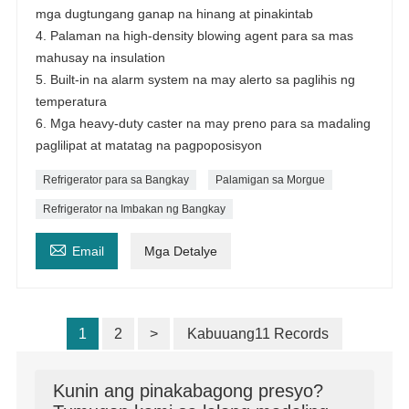
mga dugtungang ganap na hinang at pinakintab
4. Palaman na high-density blowing agent para sa mas
mahusay na insulation
5. Built-in na alarm system na may alerto sa paglihis ng
temperatura
6. Mga heavy-duty caster na may preno para sa madaling
paglilipat at matatag na pagpoposisyon
Refrigerator para sa Bangkay
Palamigan sa Morgue
Refrigerator na Imbakan ng Bangkay

Email
Mga Detalye
1
2
>
Kabuuang11 Records
Kunin ang pinakabagong presyo?