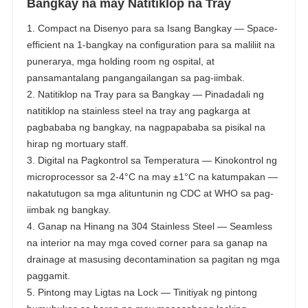
Bangkay na may Natitiklop na Tray
1. Compact na Disenyo para sa Isang Bangkay — Space-
efficient na 1-bangkay na configuration para sa maliliit na
punerarya, mga holding room ng ospital, at
pansamantalang pangangailangan sa pag-iimbak.
2. Natitiklop na Tray para sa Bangkay — Pinadadali ng
natitiklop na stainless steel na tray ang pagkarga at
pagbababa ng bangkay, na nagpapababa sa pisikal na
hirap ng mortuary staff.
3. Digital na Pagkontrol sa Temperatura — Kinokontrol ng
microprocessor sa 2-4°C na may ±1°C na katumpakan —
nakatutugon sa mga alituntunin ng CDC at WHO sa pag-
iimbak ng bangkay.
4. Ganap na Hinang na 304 Stainless Steel — Seamless
na interior na may mga coved corner para sa ganap na
drainage at masusing decontamination sa pagitan ng mga
paggamit.
5. Pintong may Ligtas na Lock — Tinitiyak ng pintong