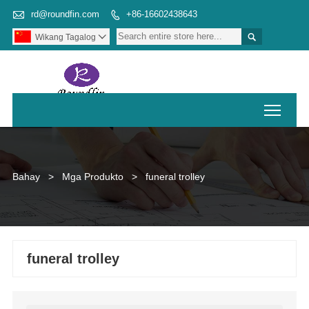

rd@roundfin.com
+86-16602438643


Wikang Tagalog

Toggl
Bahay
>
Mga Produkto
>
funeral trolley
funeral trolley