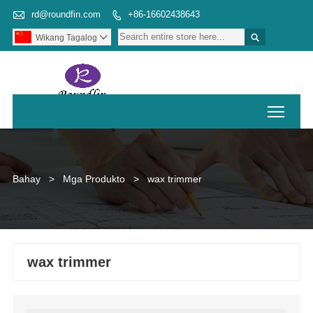

rd@roundfin.com
+86-16602438643


Wikang Tagalog

Toggl
Bahay
>
Mga Produkto
>
wax trimmer
wax trimmer